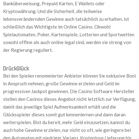
Banküberweisung, Prepaid Karten, E Wallets oder
Kryptowährung. Und die Sicherheit, die teilweise
lebensverändernden Gewinne auch tatsächlich zu erhalten, ist
schließlich das Wichtigste im Online Casino. Obwohl
Spielautomaten, Poker, Kartenspiele, Lotterien und Sportwetten
sowohl offline als auch online legal sind, werden sie streng von
der Regierung reguliert.
DrückGlück
Bei den Spielen renommierter Anbieter können Sie exklusive Boni
in Anspruch nehmen, große Gewinne erzielen und Geld im
progressiven Jackpot gewinnen. Die Casino Software Hersteller
stellen den Casinos dieses Angebot nicht letztlich zur Verfügung,
damit das jeweilige Spiel Aufmerksamkeit erhält und die
Glücksspieler dieses somit gut kennenlernen und dann daran
weiterspielen. Bist du bereit, mehr Geld einzusetzen, kannst du
auch hohe Gewinne erzielen, nur nicht so oft, wie geringere bei
den Automaten mit niedriger Varianz. Kostenlose Lieferung bis