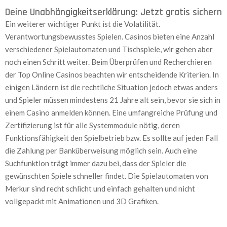
Deine Unabhängigkeitserklärung: Jetzt gratis sichern
Ein weiterer wichtiger Punkt ist die Volatilität.
Verantwortungsbewusstes Spielen. Casinos bieten eine Anzahl
verschiedener Spielautomaten und Tischspiele, wir gehen aber
noch einen Schritt weiter. Beim Überprüfen und Recherchieren
der Top Online Casinos beachten wir entscheidende Kriterien. In
einigen Ländern ist die rechtliche Situation jedoch etwas anders
und Spieler müssen mindestens 21 Jahre alt sein, bevor sie sich in
einem Casino anmelden können. Eine umfangreiche Prüfung und
Zertifizierung ist für alle Systemmodule nötig, deren
Funktionsfähigkeit den Spielbetrieb bzw. Es sollte auf jeden Fall
die Zahlung per Banküberweisung möglich sein. Auch eine
Suchfunktion trägt immer dazu bei, dass der Spieler die
gewünschten Spiele schneller findet. Die Spielautomaten von
Merkur sind recht schlicht und einfach gehalten und nicht
vollgepackt mit Animationen und 3D Grafiken.