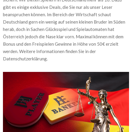
gibt es einige exklusive Deals, die Sie nur als unser Leser
beanspruchen können. Im Bereich der Wirtschaft schaut
Deutschland gern ein wenig auf seinen kleinen Bruder im Süden
herab, doch in Sachen Glücksspiel und Spielautomaten hat
Österreich jedoch die Nase klar vorn. Maximal können mit dem
Bonus und den Freispielen Gewinne in Höhe von 50€ erzielt
werden. Weitere Informationen finden Sie in der
Datenschutzerklärung.