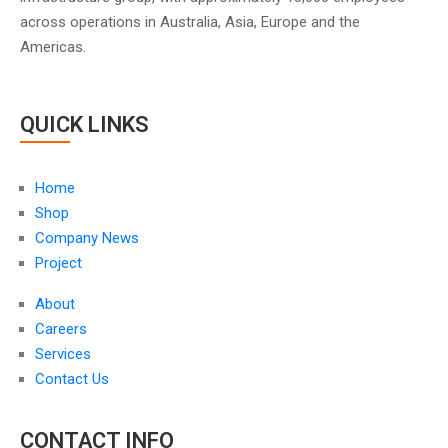
across operations in Australia, Asia, Europe and the
Americas.
QUICK LINKS
Home
Shop
Company News
Project
About
Careers
Services
Contact Us
CONTACT INFO