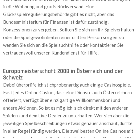
in die Wohnung und gratis Rückversand. Eine
Glücksspielregulierungsbehörde gibt es nicht, aber das
Bundesministerium für Finanzen ist dafür zuständig,
Konzessionen zu vergeben. Sollten Sie sich um Ihr Spielverhalten
oder die Spielgewohnheiten einer dritten Person sorgen, so
wenden Sie sich an die Spielsuchthilfe oder kontaktieren Sie
vertrauensvoll unseren Kundendienst für Hilfe.
Europameisterschaft 2008 in Österreich und der
Schweiz
Dabei überprüfe ich stichprobenartig auch einige Casinospiele.
Fast jedes Online Casino, das seine Dienste auch Österreichern
offeriert, verfügt über einzigartige Willkommensboni und
andere Aktionen. So ist es möglich, sich direkt mit den anderen
Spielern und dem Live Dealer zu unterhalten. Wer sich aber die
jeweiligen Spielbeschreibungen etwas genauer anschaut, dürfte
in aller Regel fündig werden. Die zwei besten Online Casinos mit