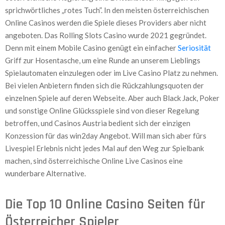
sprichwörtliches „rotes Tuch”. In den meisten österreichischen
Online Casinos werden die Spiele dieses Providers aber nicht
angeboten. Das Rolling Slots Casino wurde 2021 gegründet.
Denn mit einem Mobile Casino genügt ein einfacher
Seriosität
Griff zur Hosentasche, um eine Runde an unserem Lieblings
Spielautomaten einzulegen oder im Live Casino Platz zu nehmen.
Bei vielen Anbietern finden sich die Rückzahlungsquoten der
einzelnen Spiele auf deren Webseite. Aber auch Black Jack, Poker
und sonstige Online Glücksspiele sind von dieser Regelung
betroffen, und Casinos Austria bedient sich der einzigen
Konzession für das win2day Angebot. Will man sich aber fürs
Livespiel Erlebnis nicht jedes Mal auf den Weg zur Spielbank
machen, sind österreichische Online Live Casinos eine
wunderbare Alternative.
Die Top 10 Online Casino Seiten für
Österreicher Spieler