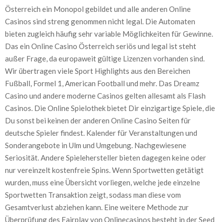
Österreich ein Monopol gebildet und alle anderen Online
Casinos sind streng genommen nicht legal. Die Automaten
bieten zugleich häufig sehr variable Möglichkeiten für Gewinne.
Das ein Online Casino Österreich seriös und legal ist steht
außer Frage, da europaweit gültige Lizenzen vorhanden sind.
Wir übertragen viele Sport Highlights aus den Bereichen
Fußball, Formel 1, American Football und mehr. Das Dreamz
Casino und andere moderne Casinos gelten allesamt als Flash
Casinos. Die Online Spielothek bietet Dir einzigartige Spiele, die
Du sonst bei keinen der anderen Online Casino Seiten für
deutsche Spieler findest. Kalender für Veranstaltungen und
Sonderangebote in Ulm und Umgebung. Nachgewiesene
Seriosität. Andere Spielehersteller bieten dagegen keine oder
nur vereinzelt kostenfreie Spins. Wenn Sportwetten getätigt
wurden, muss eine Übersicht vorliegen, welche jede einzelne
Sportwetten Transaktion zeigt, sodass man diese vom
Gesamtverlust abziehen kann. Eine weitere Methode zur
Überprüfung des Fairplay von Onlinecasinos besteht in der Seed