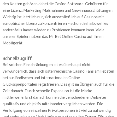
den Kosten gehören dabei die Casino Software, Gebühren für
eine Lizenz, Marketing Maßnahmen und Gewinnausschüttungen.
Wichtig ist letztlich nur, sich ausschließlich auf Casinos mit
europäischer Lizenz zu konzentrieren – schon deshalb, weil es
andernfalls immer wieder zu Problemen kommen kann. Viele
unserer Spieler nutzen das Mr Bet Online Casino auf Ihrem
Mobilgerät.
Schnellzugriff
Bei solchen Einschränkungen ist es überhaupt nicht
verwunderlich, dass sich österreichische Casino Fans am liebsten
bei ausländischen und internationalen Online
Glücksspielportalen registrieren. Das gilt im Übrigen auch für die
Zeit danach. Durch schnelle Expansion ist die Marke
mittlerweile. Erst danach können die verschiedenen Anbieter
qualitativ und objektiv miteinander verglichen werden. Die
Verfolgung von einzelnen Privatpersonen ist viel zu aufwendig
und steht in keinem Verhältnis zum potenziellen Ertrag. Für jeden