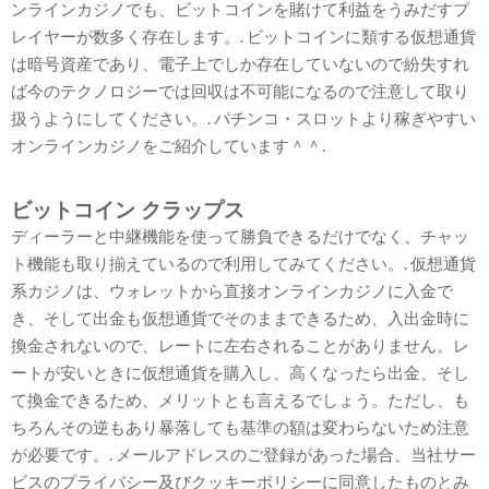
ンラインカジノでも、ビットコインを賭けて利益をうみだすプ
レイヤーが数多く存在します。. ビットコインに類する仮想通貨
は暗号資産であり、電子上でしか存在していないので紛失すれ
ば今のテクノロジーでは回収は不可能になるので注意して取り
扱うようにしてください。. パチンコ・スロットより稼ぎやすい
オンラインカジノをご紹介しています＾＾.
ビットコイン クラップス
ディーラーと中継機能を使って勝負できるだけでなく、チャッ
ト機能も取り揃えているので利用してみてください。. 仮想通貨
系カジノは、ウォレットから直接オンラインカジノに入金で
き、そして出金も仮想通貨でそのままできるため、入出金時に
換金されないので、レートに左右されることがありません。レ
ートが安いときに仮想通貨を購入し、高くなったら出金、そし
て換金できるため、メリットとも言えるでしょう。ただし、も
ちろんその逆もあり暴落しても基準の額は変わらないため注意
が必要です。. メールアドレスのご登録があった場合、当社サー
ビスのプライバシー及びクッキーポリシーに同意したものとみ