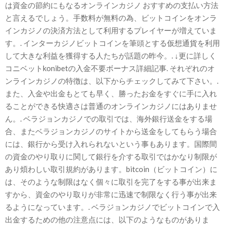
は資金の節約にもなるオンラインカジノ おすすめの支払い方法
と言えるでしょう。手数料が無料の為、ビットコインをオンラ
インカジノの決済方法として利用するプレイヤーが増えていま
す。. インターカジノビットコインを筆頭とする仮想通貨を利用
して大きな利益を獲得する人たちが話題の昨今。. ↓更に詳しく
コニベットkonibetの入金不要ボーナス詳細記事. それぞれのオ
ンラインカジノの特徴は、以下からチェックしてみて下さい。.
また、入金や出金もとても早く、勝ったお金をすぐに手に入れ
ることができる快適さは普通のオンラインカジノにはありませ
ん。. ベラジョンカジノでの取引では、海外銀行送金をする場
合、またベラジョンカジノのサイトから送金をしてもらう場合
には、銀行から受け入れられないという事もあります。国際間
の資金のやり取りに関して銀行を介する取引ではかなり制限が
あり煩わしい取引規約があります。bitcoin（ビットコイン）に
は、そのような制限はなく個々に取引を完了をする事が出来ま
すから、資金のやり取りが非常に迅速で制限なく行う事が出来
るようになっています。. ベラジョンカジノでビットコインで入
出金するための他の注意点には、以下のようなものがありま