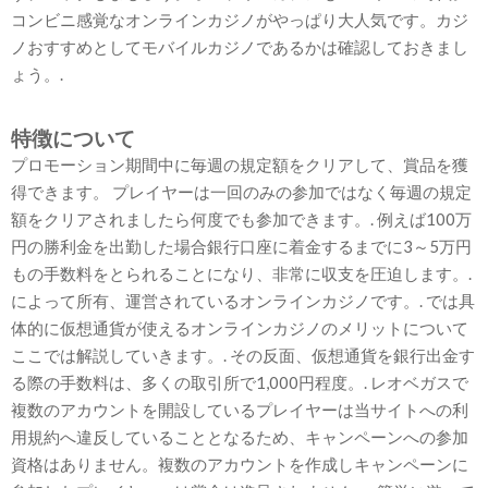
コンビニ感覚なオンラインカジノがやっぱり大人気です。カジ
ノおすすめとしてモバイルカジノであるかは確認しておきまし
ょう。.
特徴について
プロモーション期間中に毎週の規定額をクリアして、賞品を獲
得できます。 プレイヤーは一回のみの参加ではなく毎週の規定
額をクリアされましたら何度でも参加できます。. 例えば100万
円の勝利金を出勤した場合銀行口座に着金するまでに3～5万円
もの手数料をとられることになり、非常に収支を圧迫します。.
によって所有、運営されているオンラインカジノです。. では具
体的に仮想通貨が使えるオンラインカジノのメリットについて
ここでは解説していきます。. その反面、仮想通貨を銀行出金す
る際の手数料は、多くの取引所で1,000円程度。. レオベガスで
複数のアカウントを開設しているプレイヤーは当サイトへの利
用規約へ違反していることとなるため、キャンペーンへの参加
資格はありません。複数のアカウントを作成しキャンペーンに