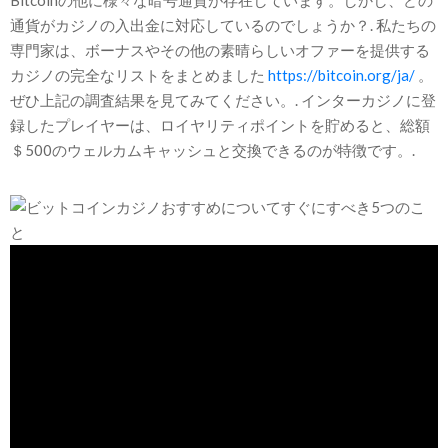
Bitcoinの他に様々な暗号通貨が存在しています。しかし、どの
通貨がカジノの入出金に対応しているのでしょうか？. 私たちの
専門家は、ボーナスやその他の素晴らしいオファーを提供する
カジノの完全なリストをまとめました
https://bitcoin.org/ja/
。
ぜひ上記の調査結果を見てみてください。. インターカジノに登
録したプレイヤーは、ロイヤリティポイントを貯めると、総額
＄500のウェルカムキャッシュと交換できるのが特徴です。.