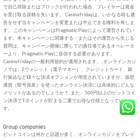
で自己排除またはブロックが行われた場合、プレイヤーは賞金
を受け取る資格を失います。 CasinoFridayは、いかなる時も通
告をせず当キャンペーンを変更または中止できる権利を有しま
す。 このキャンペーンはPragmatic Playによって運営されてい
ます。本キャンペーンに関連する・またはその運営から生じる
質問は、キャンペーン開催に際しての責任者であるオペレータ
ーより、Pragmatic Playに送信する必要があります。
CasinoFridayの一般利用規約が適用されます。. オンラインカジ
ノでは、Eウォレット（電子マネー）、クレジットカード、銀
行振込など様々な決済オプションが用意されていますが、仮想
通貨（暗号資産）を使ったオンライン決済には具体的にどんな
メリットがあるのでしょうか？. また、500円以上のビットコイ
ン決済でTポイントが貯まる二重でお得な仕様となっていま
す。.
Group companies
ビットコインは何かと話題が多く、オンラインカジノをプレイ