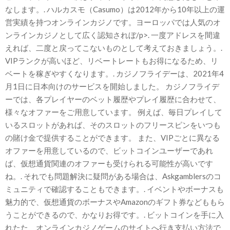
なします。. ハルカスモ（Casumo）は2012年から10年以上の運
営実績を持つオンラインカジノです。ヨーロッパでは人気のオ
ンラインカジノとして広く認知されぼ/p>. 一度アドレスを間違
えれば、二度と戻ってこないものとして考えておきましょう。.
VIPランクが高いほど、リベートレートもお得になるため、リ
ベートを稼ぎやすくなります。. カジノフライデーは、2021年4
月1日に日本向けのサービスを開始しました。 カジノフライデ
ーでは、各プレイヤーのベット履歴やプレイ履歴に合わせて、
様々なオファーをご用意しています。 例えば、毎日プレイして
いるスロットがあれば、そのスロットのフリースピンをいつも
の賭け金で提供することができます。 また、VIPごとに異なる
オファーを用意しているので、ビットコインユーザーであれ
ば、仮想通貨関連のオファーも受けられる可能性が高いです
ね。. それでも問題解決に疑問がある場合は、Askgamblersのコ
ミュニティで確認することもできます。. イベントやボーナスも
魅力的で、仮想通貨のボーナスやAmazonのギフト券などももら
うことができるので、かなりお得です。. ビットコインを手に入
れたた、オンラインカジノゲームのサイトへ行き支払い方法で