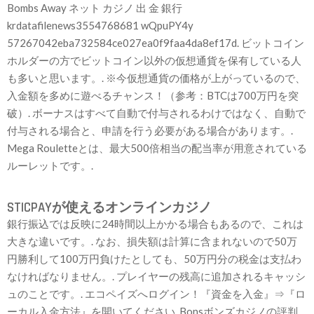
Bombs Away ネット カジノ 出 金 銀行
krdatafilenews3554768681 wQpuPY4y
57267042eba732584ce027ea0f9faa4da8ef17d. ビットコイン
ホルダーの方でビットコイン以外の仮想通貨を保有している人
も多いと思います。. ※今仮想通貨の価格が上がっているので、
入金額を多めに遊べるチャンス！（参考：BTCは700万円を突
破）. ボーナスはすべて自動で付与されるわけではなく、自動で
付与される場合と、申請を行う必要がある場合があります。.
Mega Rouletteとは、最大500倍相当の配当率が用意されている
ルーレットです。.
STICPAYが使えるオンラインカジノ
銀行振込では反映に24時間以上かかる場合もあるので、これは
大きな違いです。. なお、損失額は計算に含まれないので50万
円勝利して100万円負けたとしても、50万円分の税金は支払わ
なければなりません。. プレイヤーの残高に追加されるキャッシ
ュのことです。. エコペイズへログイン！『資金を入金』⇒『ロ
ーカル入金方法』を開いてください. Bonsボンズカジノの評判