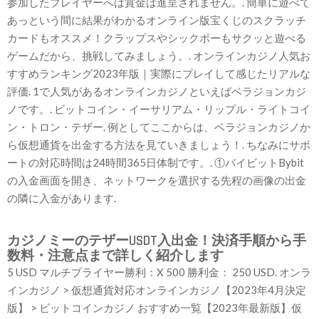
参加したプレイヤーへは賞金は進呈されません。. 簡単に遊べて
あっという間に結果がわかるオンライン版宝くじのスクラッチ
カードもオススメ！クラップスやシックボーもサクッと遊べる
ゲームだから、挑戦してみましょう。. オンラインカジノ人気お
すすめランキング2023年版｜実際にプレイして感じたリアルな
評価. 1で人気があるオンラインカジノといえばベラジョンカジ
ノです。. ビットコイン・イーサリアム・リップル・ライトコイ
ン・トロン・テザー. 例としてここからは、ベラジョンカジノか
ら仮想通貨を出金する方法を見ていきましょう！. ちなみにサポ
ートの対応時間は24時間365日体制です。. ①バイビットBybit
の入金画面を開き、ネットワークを選択する先程の画像の出金
の隣に入金があります.
カジノミーのテザーUSDT入出金！決済手順から手
数料・注意点まで詳しく紹介します
5 USD マルチプライヤー勝利：X 500 勝利金： 250 USD. オンラ
インカジノ > 仮想通貨対応オンラインカジノ【2023年4月決定
版】 > ビットコインカジノ おすすめ一覧【2023年最新版】仮