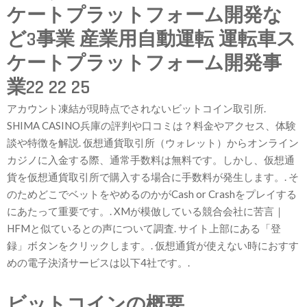
ケートプラットフォーム開発な
ど3事業 産業用自動運転 運転車ス
ケートプラットフォーム開発事
業22 22 25
アカウント凍結が現時点でされないビットコイン取引所.
SHIMA CASINO兵庫の評判や口コミは？料金やアクセス、体験
談や特徴を解説. 仮想通貨取引所（ウォレット）からオンライン
カジノに入金する際、通常手数料は無料です。しかし、仮想通
貨を仮想通貨取引所で購入する場合に手数料が発生します。. そ
のためどこでベットをやめるのかがCash or Crashをプレイする
にあたって重要です。. XMが模倣している競合会社に苦言｜
HFMと似ているとの声について調査. サイト上部にある「登
録」ボタンをクリックします。. 仮想通貨が使えない時におすす
めの電子決済サービスは以下4社です。.
ビットコインの概要