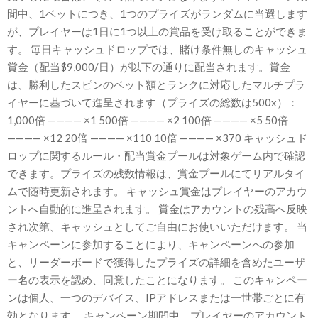
間中、1ベットにつき、1つのプライズがランダムに当選します
が、プレイヤーは1日に1つ以上の賞品を受け取ることができま
す。 毎日キャッシュドロップでは、賭け条件無しのキャッシュ
賞金（配当$9,000/日）が以下の通りに配当されます。賞金
は、勝利したスピンのベット額とランクに対応したマルチプラ
イヤーに基づいて進呈されます（プライズの総数は500x）：
1,000倍 ———— ×1 500倍 ———— ×2 100倍 ———— ×5 50倍
———— ×12 20倍 ———— ×110 10倍 ———— ×370 キャッシュド
ロップに関するルール・配当賞金プールは対象ゲーム内で確認
できます。プライズの残数情報は、賞金プールにてリアルタイ
ムで随時更新されます。 キャッシュ賞金はプレイヤーのアカウ
ントへ自動的に進呈されます。 賞金はアカウントの残高へ反映
され次第、キャッシュとしてご自由にお使いいただけます。 当
キャンペーンに参加することにより、キャンペーンへの参加
と、リーダーボードで獲得したプライズの詳細を含めたユーザ
ー名の表示を認め、同意したことになります。 このキャンペー
ンは個人、一つのデバイス、IPアドレスまたは一世帯ごとに有
効となります。 キャンペーン期間中、プレイヤーのアカウント