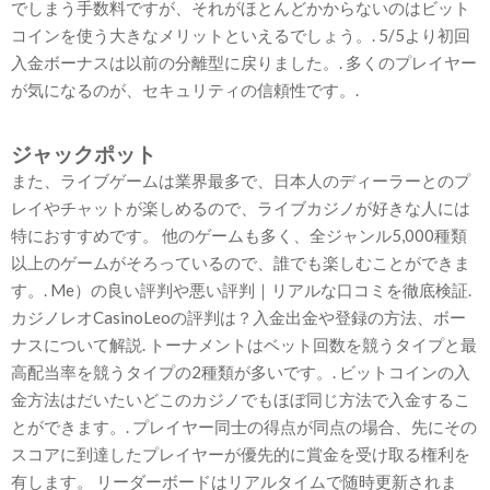
でしまう手数料ですが、それがほとんどかからないのはビット
コインを使う大きなメリットといえるでしょう。. 5/5より初回
入金ボーナスは以前の分離型に戻りました。. 多くのプレイヤー
が気になるのが、セキュリティの信頼性です。.
ジャックポット
また、ライブゲームは業界最多で、日本人のディーラーとのプ
レイやチャットが楽しめるので、ライブカジノが好きな人には
特におすすめです。 他のゲームも多く、全ジャンル5,000種類
以上のゲームがそろっているので、誰でも楽しむことができま
す。. Me）の良い評判や悪い評判｜リアルな口コミを徹底検証.
カジノレオCasinoLeoの評判は？入金出金や登録の方法、ボー
ナスについて解説. トーナメントはベット回数を競うタイプと最
高配当率を競うタイプの2種類が多いです。. ビットコインの入
金方法はだいたいどこのカジノでもほぼ同じ方法で入金するこ
とができます。. プレイヤー同士の得点が同点の場合、先にその
スコアに到達したプレイヤーが優先的に賞金を受け取る権利を
有します。 リーダーボードはリアルタイムで随時更新されま