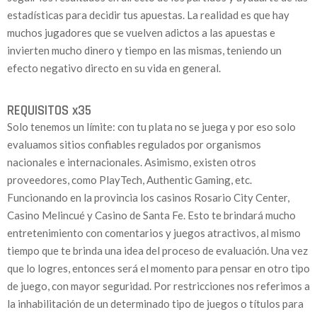
estadísticas para decidir tus apuestas. La realidad es que hay
muchos jugadores que se vuelven adictos a las apuestas e
invierten mucho dinero y tiempo en las mismas, teniendo un
efecto negativo directo en su vida en general.
REQUISITOS x35
Solo tenemos un límite: con tu plata no se juega y por eso solo
evaluamos sitios confiables regulados por organismos
nacionales e internacionales. Asimismo, existen otros
proveedores, como PlayTech, Authentic Gaming, etc.
Funcionando en la provincia los casinos Rosario City Center,
Casino Melincué y Casino de Santa Fe. Esto te brindará mucho
entretenimiento con comentarios y juegos atractivos, al mismo
tiempo que te brinda una idea del proceso de evaluación. Una vez
que lo logres, entonces será el momento para pensar en otro tipo
de juego, con mayor seguridad. Por restricciones nos referimos a
la inhabilitación de un determinado tipo de juegos o títulos para