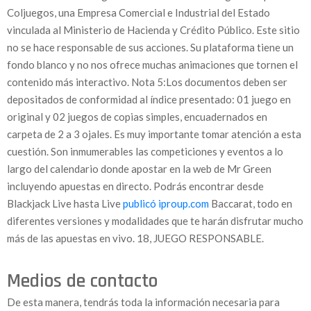
Coljuegos, una Empresa Comercial e Industrial del Estado
vinculada al Ministerio de Hacienda y Crédito Público. Este sitio
no se hace responsable de sus acciones. Su plataforma tiene un
fondo blanco y no nos ofrece muchas animaciones que tornen el
contenido más interactivo. Nota 5:Los documentos deben ser
depositados de conformidad al índice presentado: 01 juego en
original y 02 juegos de copias simples, encuadernados en
carpeta de 2 a 3 ojales. Es muy importante tomar atención a esta
cuestión. Son inmumerables las competiciones y eventos a lo
largo del calendario donde apostar en la web de Mr Green
incluyendo apuestas en directo. Podrás encontrar desde
Blackjack Live hasta Live
publicó iproup.com
Baccarat, todo en
diferentes versiones y modalidades que te harán disfrutar mucho
más de las apuestas en vivo. 18, JUEGO RESPONSABLE.
Medios de contacto
De esta manera, tendrás toda la información necesaria para