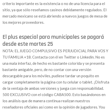
criterio importante es la existencia o no de una licencia para el
sitio, ya que sólo reseñamos casinos debidamente regulados. El
mercado mexicano se está abriendo a nuevos juegos de mesa de
los mejores proveedores.
El plus especial para municipales se pagará
desde este martes 25
NOTA: EL JUEGO COMPULSIVO ES PERJUDICIAL PARA VOS Y
TU FAMILIA +18. Contacta con él en Twitter o Linkedin. No es
una mala interfaz, de hecho es bastante colorida y se presenta
bastante amigable, pero, de no contar con una versión
descargable para los móviles, pudiese tardar un poquito en
cargar completamente la página con tu celular o tablet. ¡Disfruta
de la ventaja de ambas versiones y juega con responsabilidad.
500 EXCLUSIVO con el código CABA500. Esto basándonos en
los análisis que de manera continua realizan nuestros
reseñadores oficiales así como en la opinión de jugadores. You