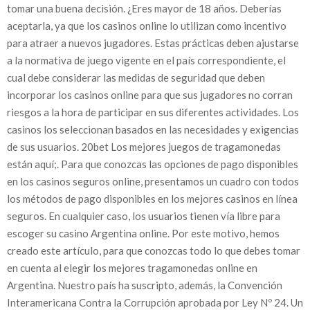
tomar una buena decisión. ¿Eres mayor de 18 años. Deberías
aceptarla, ya que los casinos online lo utilizan como incentivo
para atraer a nuevos jugadores. Estas prácticas deben ajustarse
a la normativa de juego vigente en el país correspondiente, el
cual debe considerar las medidas de seguridad que deben
incorporar los casinos online para que sus jugadores no corran
riesgos a la hora de participar en sus diferentes actividades. Los
casinos los seleccionan basados en las necesidades y exigencias
de sus usuarios. 20bet Los mejores juegos de tragamonedas
están aquí;. Para que conozcas las opciones de pago disponibles
en los casinos seguros online, presentamos un cuadro con todos
los métodos de pago disponibles en los mejores casinos en línea
seguros. En cualquier caso, los usuarios tienen vía libre para
escoger su casino Argentina online. Por este motivo, hemos
creado este artículo, para que conozcas todo lo que debes tomar
en cuenta al elegir los mejores tragamonedas online en
Argentina. Nuestro país ha suscripto, además, la Convención
Interamericana Contra la Corrupción aprobada por Ley Nº 24. Un